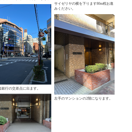
サイゼリヤの横を下ります80m程お進
みください。
ほ銀行の交差点に出ます。
左手のマンションの2階になります。