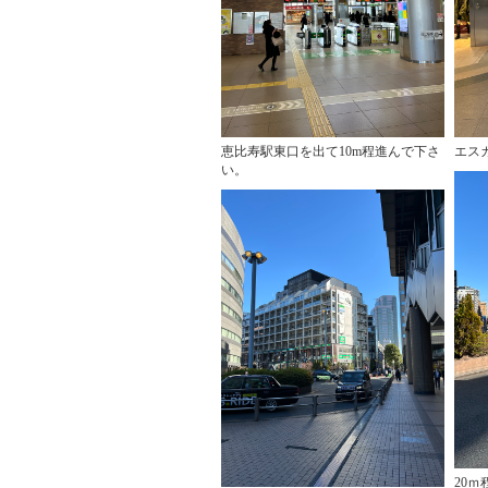
恵比寿駅東口を出て10m程進んで下さ
エス
い。
20